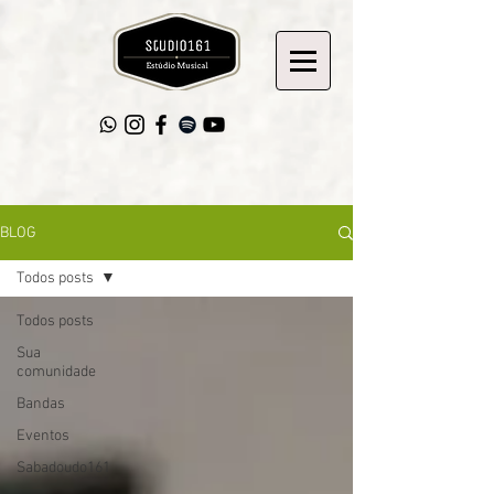
BLOG
Todos posts
Todos posts
Sua
comunidade
Bandas
Eventos
Sabadoudo161