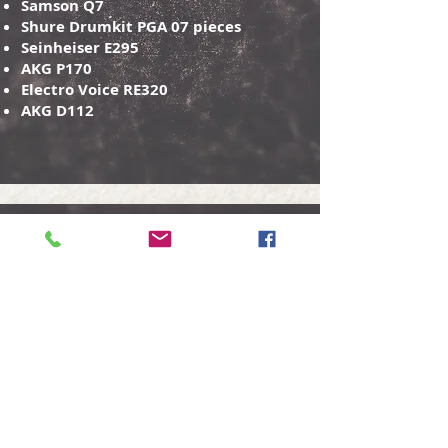
Samson Q7
Shure Drumkit PGA 07 pieces
Seinheiser E295
AKG P170
Electro Voice RE320
AKG D112
HARDWARE E
SOFTWARES
Controlador Midi Nektar GPX88
Mesa Yamaha MG16XU
Mesa Behringer Xenix 12
Monitores Presonus E66
Apollo Twin X
SSL Octo Pure Drive
Headphones AKG e Alesis