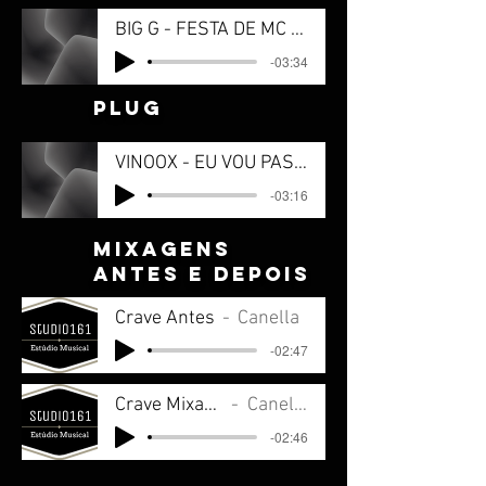
BIG G - FESTA DE MC - FT. HENDY P
-03:34
plug
VINOOX - EU VOU PASSAR DE FOGUETAO - Prod Suburbano
-03:16
mixagens
Antes e depois
Crave Antes
Canella
-02:47
Crave Mixado
Canella
-02:46