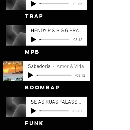
-02:35
trap
HENDY P & BIG G PRA ENTRETER - Prod Suburbano (online-audio-converter.com)
-03:12
mpB
Sabedoria
Amor & Vida
-03:12
boombap
SE AS RUAS FALASSEM Prod Suburbano
-02:07
funk