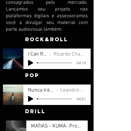
consagrados pelo mercado.
Lançamos seu projeto nas
plataformas digitais e assessoramos
você a divulgar seu material com
parte audiovisual também.
rock&roll
I Can Run
Ricardo Chaalan
-04:10
pop
Nunca Irá Voltar
Leandro de Lima
-04:21
drill
MATIAS - KUMA- Prod SUBURBANO (online-audio-converter.com)