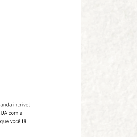
nda incrivel 
EUA com a 
que você fã 