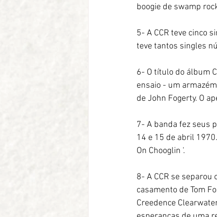
boogie de swamp rock
5- A CCR teve cinco s
teve tantos singles 
6- O título do álbum 
ensaio - um armazém e
de John Fogerty. O ap
7- A banda fez seus p
14 e 15 de abril 1970
On Chooglin '.
8- A CCR se separou o
casamento de Tom Fog
Creedence Clearwater
esperanças de uma re