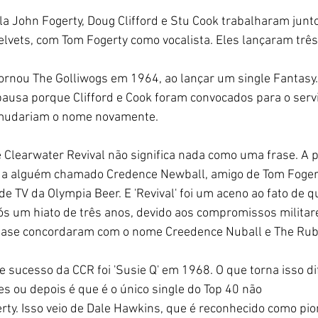
la John Fogerty, Doug Clifford e Stu Cook trabalharam jun
lvets, com Tom Fogerty como vocalista. Eles lançaram três
ornou The Golliwogs em 1964, ao lançar um single Fantasy.
ausa porque Clifford e Cook foram convocados para o serviço
mudariam o nome novamente.
Clearwater Revival não significa nada como uma frase. A p
a a alguém chamado Credence Newball, amigo de Tom Fogerty
de TV da Olympia Beer. E 'Revival' foi um aceno ao fato de q
s um hiato de três anos, devido aos compromissos militar
uase concordaram com o nome Creedence Nuball e The Rub
de sucesso da CCR foi 'Susie Q' em 1968. O que torna isso di
es ou depois é que é o único single do Top 40 não