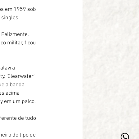
tos em 1959 sob 
 singles.
 Felizmente, 
 militar, ficou 
alavra 
. 'Clearwater' 
ue a banda 
es acima 
y em um palco.
ferente de tudo 