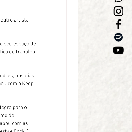
utro artista 
do seu espaço de 
ica de trabalho 
ndres, nos dias 
chou com o Keep 
tegra para o 
ome de 
cabou com as 
rty e Cook / 