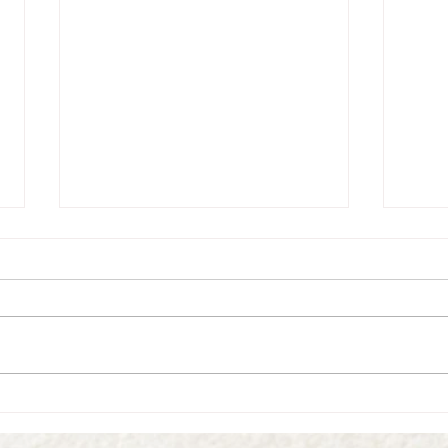
Musica Sertaneja ... Curiosidades &
Musica
Mercado Musical
nos EUA