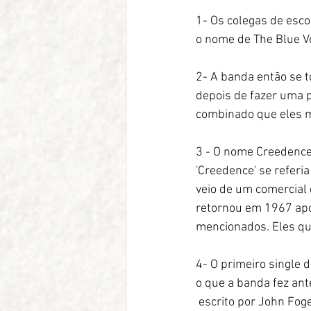
1- Os colegas de esco
o nome de The Blue Ve
2- A banda então se t
depois de fazer uma p
combinado que eles 
3 - O nome Creedence 
'Creedence' se referi
veio de um comercial 
retornou em 1967 apó
mencionados. Eles q
4- O primeiro single 
o que a banda fez ant
 escrito por John Fogerty. Isso veio de Dale Hawkins, que é reconhecido como pioneiro do tipo de 