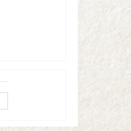
 ainda é um Big Business e cresce
 a dois dígitos...