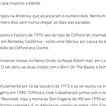
 que inspirou a banda.
ingles na América, que alcançaram o número dois. Nenhum o
número dois sem nunca chegar ao topo das paradas.
Cosmo's Factory de 1970 veio do fato de Clifford ter chama
m Berkeley, Califórnia - como uma fábrica, por causa da ét
elido de Clifford era Cosmo.
rimeiros shows no Reino Unido no Royal Albert Hall, em Lo
. O set abriu as duas noites com o Born On The Bayou e fe
ficialmente em 16 de outubro de 1972 e só se reuniu na ín
erty em 1980. Clifford e Cook trabalharam juntos sob o n
 Revisited, mas a morte de Tom Fogerty de HIV em 1990 a
forma completa. E as diferenças contínuas entre John Foge