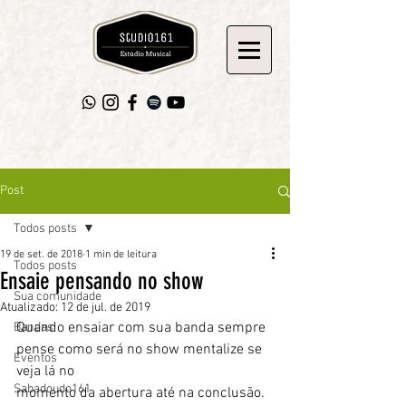
Post
Todos posts
19 de set. de 2018
1 min de leitura
Todos posts
Ensaie pensando no show
Sua comunidade
Atualizado:
12 de jul. de 2019
Quando ensaiar com sua banda sempre 
Bandas
pense como será no show mentalize se 
Eventos
veja lá no
Sabadoudo161
momento da abertura até na conclusão. 